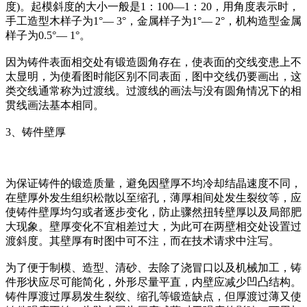
度)。起模斜度的大小一般是1：100—1：20，用角度表示时，
手工造型木样子为1°— 3°，金属样子为1°— 2°，机构造型金属
样子为0.5°— 1°。
因为铸件表面相交处有锻造圆角存在，使表面的交线变患上不
太显明，为使看图时能区别不同表面，图中交线仍要画出，这
类交线通常称为过渡线。过渡线的画法与没有圆角情况下的相
贯线画法基本相同。
3、铸件壁厚
为保证铸件的锻造质量，避免因壁厚不均冷却结晶速度不同，
在壁厚外发生组织松散以至缩孔，薄厚相间处发生裂纹等，应
使铸件壁厚均匀或者逐步变化，防止骤然扭转壁厚以及局部肥
大现象。壁厚变化不宜相差过大，为此可在两壁相交处设置过
渡斜度。其壁厚有时图中可不注，而在技术请求中注写。
为了便于制模、造型、清砂、去除了浇冒口以及机械加工，铸
件形状应尽可能简化，外形尽量平直，内壁应减少凹凸结构。
铸件厚渡过厚易发生裂纹、缩孔等锻造缺点，但厚渡过薄又使