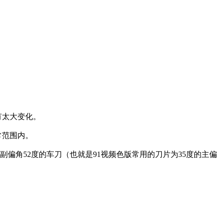
太大变化。
围内。
，副偏角52度的车刀（也就是91视频色版常用的刀片为35度的主