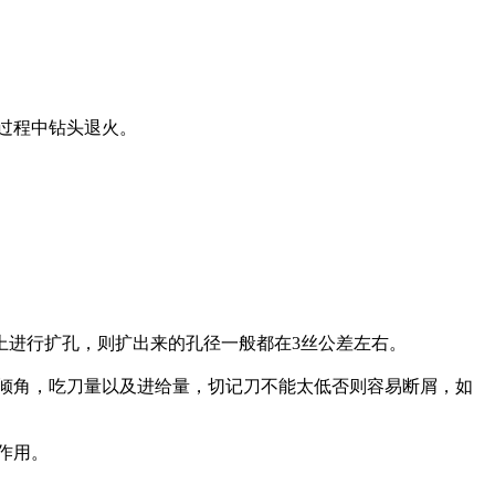
过程中钻头退火。
行扩孔，则扩出来的孔径一般都在3丝公差左右。
角，吃刀量以及进给量，切记刀不能太低否则容易断屑，如
用。