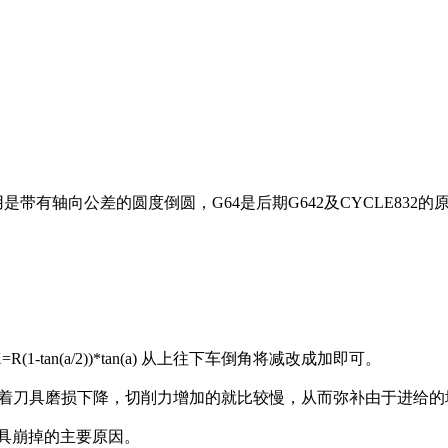
带有轴向公差的圆度倒圆，G64是后期G642及CYCLE832的原始
=R(1-tan(a/2))*tan(a) 从上往下车倒角将减改成加即可。
味着刀具磨损下降，切削力增加的就比较慢，从而弥补由于进给的增加
崩掉的主要原因。