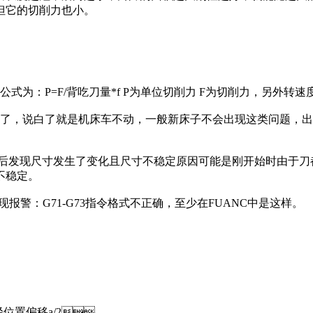
但它的切削力也小。
：P=F/背吃刀量*f P为单位切削力 F为切削力，另外转速度
了，说白了就是机床车不动，一般新床子不会出现这类问题
几个小时后发现尺寸发生了变化且尺寸不稳定原因可能是刚开始时由于刀都
稳定。
：G71-G73指令格式不正确，至少在FUANC中是这样。
径位置偏移a/2。