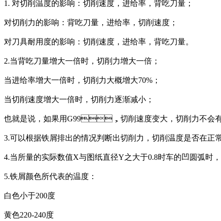
1. 对切削温度的影响：切削速度，进给率，背吃刀量；
对切削力的影响：背吃刀量，进给率，切削速度；
对刀具耐用度的影响：切削速度，进给率，背吃刀量。
2.当背吃刀量增大一倍时，切削力增大一倍；
当进给率增大一倍时，切削力大概增大70%；
当切削速度增大一倍时，切削力逐渐减小；
也就是说，如果用G99，切削速度变大，切削力不会有
3.可以根据铁屑排出的情况判断出切削力，切削温度是否在正常范
4.当所量的实际数值X与图纸直径Y之大于0.8时车的凹圆弧时
5.铁屑颜色所代表的温度：
白色小于200度
黄色220-240度