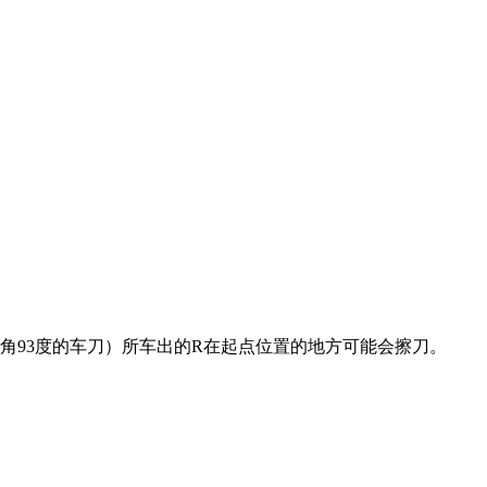
偏角93度的车刀）所车出的R在起点位置的地方可能会擦刀。